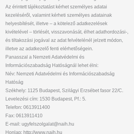
Az érintett tájékoztatást kérhet személyes adatai
kezeléséről, valamint kérheti személyes adatainak
helyesbítését, illetve – a kötelező adatkezelések
kivételével – törlését, visszavonását, élhet adathordozási-,
és tiltakozási jogával az adat felvételénél jelzett módon,
illetve az adatkezelő fenti elérhetőségein.
Panasszal a Nemzeti Adatvédelmi és
Információszabadság Hatóságnál lehet élni:
Név: Nemzeti Adatvédelmi és Információszabadság
Hatóság
Székhely: 1125 Budapest, Szilágyi Erzsébet fasor 22/C.
Levelezési cím: 1530 Budapest, Pf.: 5.
Telefon: 0613911400
Fax: 0613911410
E-mail: ugyfelszolgalat@naih.hu
Honlap: http://www.naih.hu