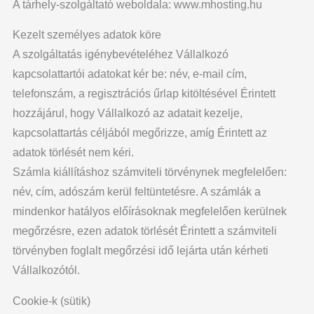
A tárhely-szolgáltató weboldala: www.mhosting.hu
Kezelt személyes adatok köre
A szolgáltatás igénybevételéhez Vállalkozó
kapcsolattartói adatokat kér be: név, e-mail cím,
telefonszám, a regisztrációs űrlap kitöltésével Érintett
hozzájárul, hogy Vállalkozó az adatait kezelje,
kapcsolattartás céljából megőrizze, amíg Érintett az
adatok törlését nem kéri.
Számla kiállításhoz számviteli törvénynek megfelelően:
név, cím, adószám kerül feltüntetésre. A számlák a
mindenkor hatályos előírásoknak megfelelően kerülnek
megőrzésre, ezen adatok törlését Érintett a számviteli
törvényben foglalt megőrzési idő lejárta után kérheti
Vállalkozótól.
Cookie-k (sütik)